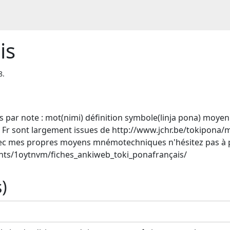
is
8.
 par note : mot(nimi) définition symbole(linja pona) moye
s Fr sont largement issues de http://www.jchr.be/tokipona/
 avec mes propres moyens mnémotechniques n'hésitez pas à pa
ts/1oytnvm/fiches_ankiweb_toki_ponafrançais/
)