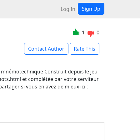
Sign Up
Log In
1
0
Contact Author
Rate This
n mnémotechnique Construit depuis le jeu
mots.html et complétée par votre serviteur
rtager si vous en avez de mieux ici :