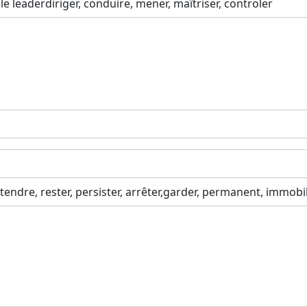
al, le leaderdiriger, conduire, mener, maîtriser, controler
endre, rester, persister, arrêter,garder, permanent, immobi