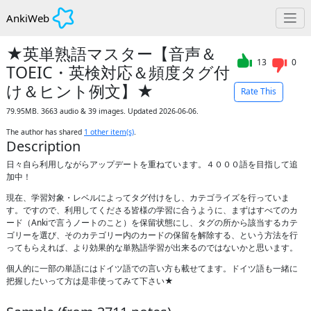
AnkiWeb
★英単熟語マスター【音声＆
13
0
TOEIC・英検対応＆頻度タグ付
け＆ヒント例文】★
Rate This
79.95MB. 3663 audio & 39 images. Updated 2026-06-06.
The author has shared
1
other item(s)
.
Description
日々自ら利用しながらアップデートを重ねています。４０００語を目指して追
加中！
現在、学習対象・レベルによってタグ付けをし、カテゴライズを行っていま
す。ですので、利用してくださる皆様の学習に合うように、まずはすべてのカ
ード（Ankiで言うノートのこと）を保留状態にし、タグの所から該当するカテ
ゴリーを選び、そのカテゴリー内のカードの保留を解除する、という方法を行
ってもらえれば、より効果的な単熟語学習が出来るのではないかと思います。
個人的に一部の単語にはドイツ語での言い方も載せてます。ドイツ語も一緒に
把握したいって方は是非使ってみて下さい★