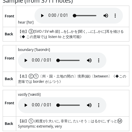
Sample (from
3711
notes)
Front
hear [hɪr]
【他】③[SVO / SV wh 節] …を[…かを]聞く, …に[…かに]耳を傾ける
Back
《◆ この意味では listen to と交換可能》
boundary [ˈbaʊndri]
Front
【名】Ⓒ①〔州・国・土地の間の〕境界(線)〔between〕《◆この
Back
意味では border がふつう》
vastly [ˈvæstli]
Front
【副】① (程度が) 大いに, 非常に, たいそう；はるかに, ずっとⓂ
Back
Synonyms: extremely, very